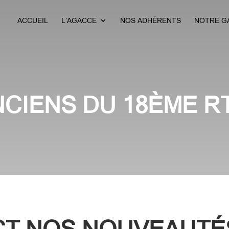
ACCUEIL
L’AGACCE
NOS ADHÉRENTS
NOTRE G
CIENS DU 18ÈME RT