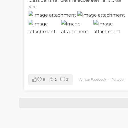
C’est dans l’ancienne école élément
...
Voir
plus
9
2
2
Voir sur Facebook
·
Partager